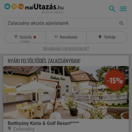
Zalacsány akciós ajánlataink
Szűrés
Rendezés
Térkép
2
találat
Mi alapján rangsorolunk?
NYÁRI FELTÖLTŐDÉS ZALACSÁNYBAN!
-15%
Batthyány Kúria & Golf Resort****
Zalacsány