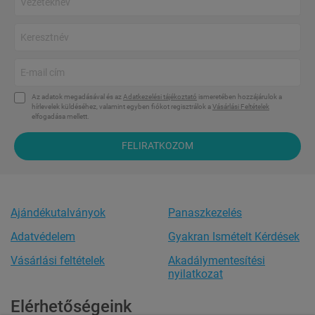
Az adatok megadásával és az
Adatkezelési tájékoztató
ismeretében hozzájárulok a
hírlevelek küldéséhez, valamint egyben fiókot regisztrálok a
Vásárlási Feltételek
elfogadása mellett.
FELIRATKOZOM
Ajándékutalványok
Panaszkezelés
Adatvédelem
Gyakran Ismételt Kérdések
Vásárlási feltételek
Akadálymentesítési
nyilatkozat
Elérhetőségeink