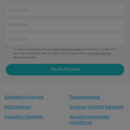
Az adatok megadásával és az
Adatkezelési tájékoztató
ismeretében hozzájárulok a
hírlevelek küldéséhez, valamint egyben fiókot regisztrálok a
Vásárlási Feltételek
elfogadása mellett.
FELIRATKOZOM
Ajándékutalványok
Panaszkezelés
Adatvédelem
Gyakran Ismételt Kérdések
Vásárlási feltételek
Akadálymentesítési
nyilatkozat