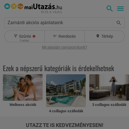
Zamárdi akciós ajánlataink
Szűrés
Rendezés
Térkép
0
találat
Mi alapján rangsorolunk?
Ezek a népszerű kategóriák is érdekelhetnek
Wellness akciók
3 csillagos szállodák
4 csillagos szállodák
UTAZZ TE IS KEDVEZMÉNYESEN!