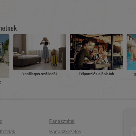
lhetnek
3 csillagos szállodák
Félpanziós ajánlatok
G
k
m
Panasztétel
ltételek
Panaszkezelés