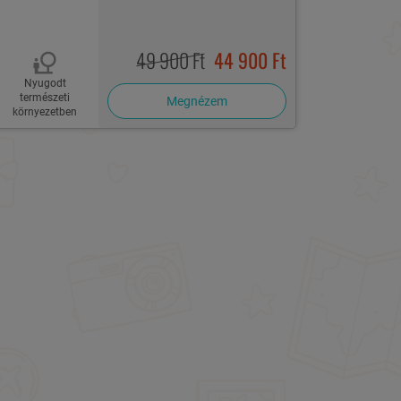
49 900 Ft
44 900 Ft
Nyugodt
természeti
Megnézem
környezetben