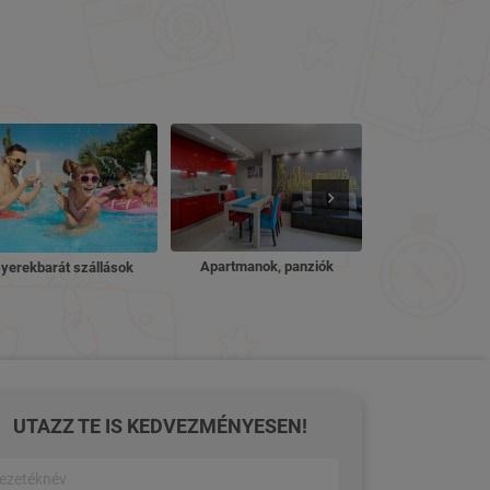
Nyugdíjas ü
Apartmanok, panziók
yerekbarát szállások
UTAZZ TE IS KEDVEZMÉNYESEN!