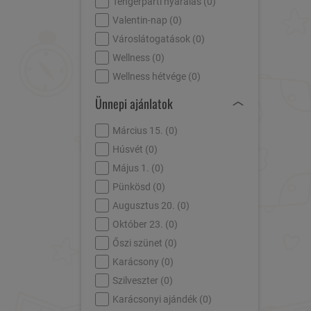
Tengerparti nyaralás (
0
)
Valentin-nap (
0
)
Városlátogatások (
0
)
Wellness (
0
)
Wellness hétvége (
0
)
Ünnepi ajánlatok
Március 15. (
0
)
Húsvét (
0
)
Május 1. (
0
)
Pünkösd (
0
)
Augusztus 20. (
0
)
Október 23. (
0
)
Őszi szünet (
0
)
Karácsony (
0
)
Szilveszter (
0
)
Karácsonyi ajándék (
0
)