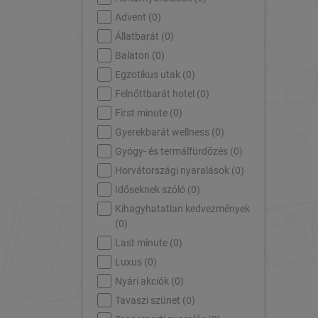
Advent (
0
)
Állatbarát (
0
)
Balaton (
0
)
Egzotikus utak (
0
)
Felnőttbarát hotel (
0
)
First minute (
0
)
Gyerekbarát wellness (
0
)
Gyógy- és termálfürdőzés (
0
)
Horvátországi nyaralások (
0
)
Időseknek szóló (
0
)
Kihagyhatatlan kedvezmények
(
0
)
Last minute (
0
)
Luxus (
0
)
Nyári akciók (
0
)
Tavaszi szünet (
0
)