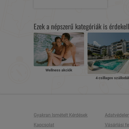
Ezek a népszerű kategóriák is érdeke
Wellness akciók
4 csillagos szállodá
Gyakran Ismételt Kérdések
Adatvédele
Kapcsolat
Vásárlási fe