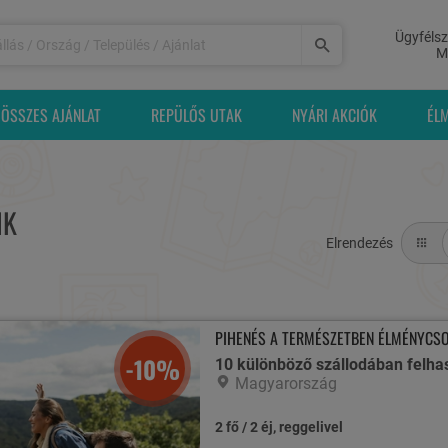
Ügyfélsz
M
ÖSSZES AJÁNLAT
REPÜLŐS UTAK
NYÁRI AKCIÓK
ÉL
NK
Elrendezés
PIHENÉS A TERMÉSZETBEN ÉLMÉNYCS
-10%
10 különböző szállodában felha
Magyarország
2 fő / 2 éj, reggelivel