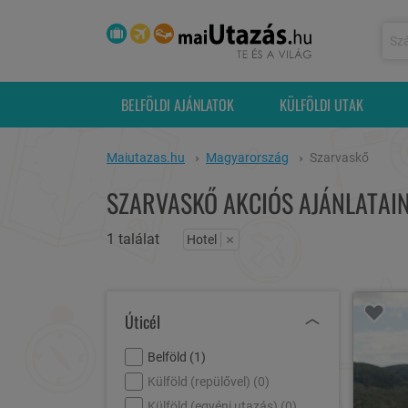
BELFÖLDI AJÁNLATOK
KÜLFÖLDI UTAK
Maiutazas.hu
Magyarország
Szarvaskő
SZARVASKŐ AKCIÓS AJÁNLATAI
1 találat
×
Hotel
Úticél
Belföld (
1
)
Külföld (repülővel) (
0
)
Külföld (egyéni utazás) (
0
)