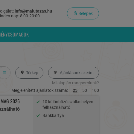
olgálat:
info@maiutazas.hu
Belépek
inden nap: 8:00-20:00
MÉNYCSOMAGOK
Térkép
Ajánlásunk szerint
Mi alapján rangsorolunk?
Megjelenített ajánlatok száma:
25
50
100
OMAG 2026
10 különböző szálláshelyen
felhasználható
sználható
Bankkártya