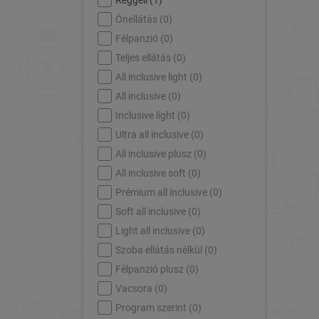
Reggeli (
1
)
Önellátás (
0
)
Félpanzió (
0
)
Teljes ellátás (
0
)
All inclusive light (
0
)
All inclusive (
0
)
Inclusive light (
0
)
Ultra all inclusive (
0
)
All inclusive plusz (
0
)
All inclusive soft (
0
)
Prémium all inclusive (
0
)
Soft all inclusive (
0
)
Light all inclusive (
0
)
Szoba ellátás nélkül (
0
)
Félpanzió plusz (
0
)
Vacsora (
0
)
Program szerint (
0
)