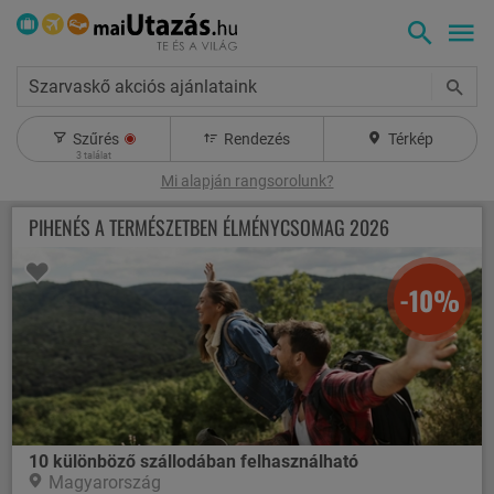
Szarvaskő akciós ajánlataink
Szűrés
Rendezés
Térkép
3
találat
Mi alapján rangsorolunk?
PIHENÉS A TERMÉSZETBEN ÉLMÉNYCSOMAG 2026
-10%
10 különböző szállodában felhasználható
Magyarország