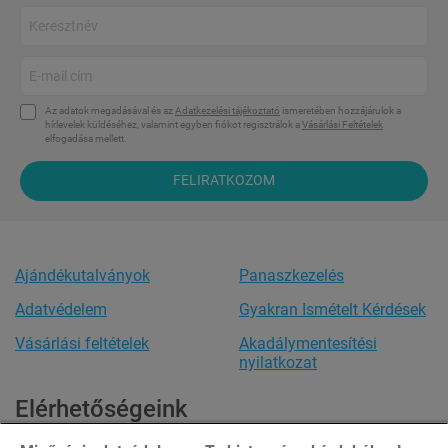
Az adatok megadásával és az
Adatkezelési tájékoztató
ismeretében hozzájárulok a
hírlevelek küldéséhez, valamint egyben fiókot regisztrálok a
Vásárlási Feltételek
elfogadása mellett.
FELIRATKOZOM
Ajándékutalványok
Panaszkezelés
Adatvédelem
Gyakran Ismételt Kérdések
Vásárlási feltételek
Akadálymentesítési
nyilatkozat
Elérhetőségeink
Ügyfélszolgálat