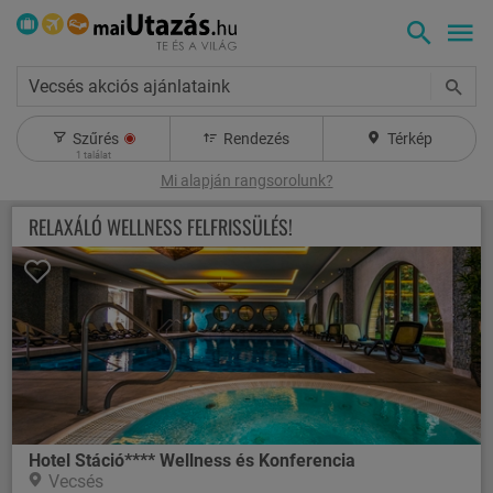
Vecsés akciós ajánlataink
Szűrés
Rendezés
Térkép
1
találat
Mi alapján rangsorolunk?
RELAXÁLÓ WELLNESS FELFRISSÜLÉS!
Hotel Stáció**** Wellness és Konferencia
Vecsés