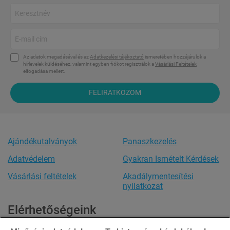
Az adatok megadásával és az
Adatkezelési tájékoztató
ismeretében hozzájárulok a
hírlevelek küldéséhez, valamint egyben fiókot regisztrálok a
Vásárlási Feltételek
elfogadása mellett.
FELIRATKOZOM
Ajándékutalványok
Panaszkezelés
Adatvédelem
Gyakran Ismételt Kérdések
Vásárlási feltételek
Akadálymentesítési
nyilatkozat
Elérhetőségeink
Ügyfélszolgálat