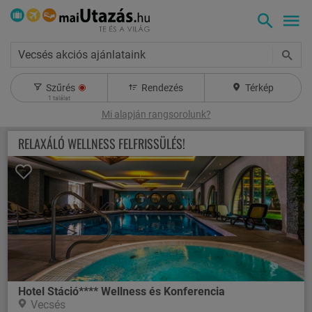
Vecsés akciós ajánlataink
Szűrés
Rendezés
Térkép
1
találat
Mi alapján rangsorolunk?
RELAXÁLÓ WELLNESS FELFRISSÜLÉS!
Hotel Stáció**** Wellness és Konferencia
Vecsés