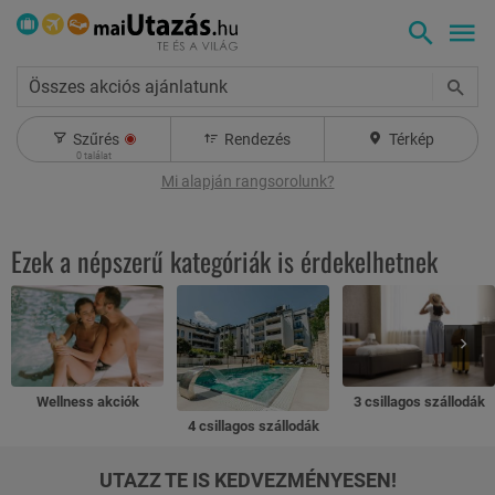
Összes akciós ajánlatunk
Szűrés
Rendezés
Térkép
0
találat
Mi alapján rangsorolunk?
Ezek a népszerű kategóriák is érdekelhetnek
Wellness akciók
3 csillagos szállodák
4 csillagos szállodák
UTAZZ TE IS KEDVEZMÉNYESEN!