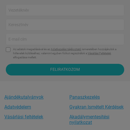
Az adatok megadásával és az
Adatkezelési tájékoztató
ismeretében hozzájárulok a
hírlevelek küldéséhez, valamint egyben fiókot regisztrálok a
Vásárlási Feltételek
elfogadása mellett.
FELIRATKOZOM
Ajándékutalványok
Panaszkezelés
Adatvédelem
Gyakran Ismételt Kérdések
Vásárlási feltételek
Akadálymentesítési
nyilatkozat