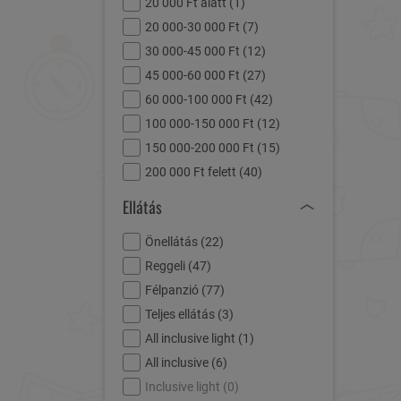
20 000 Ft alatt (
1
)
20 000-30 000 Ft (
7
)
30 000-45 000 Ft (
12
)
45 000-60 000 Ft (
27
)
60 000-100 000 Ft (
42
)
100 000-150 000 Ft (
12
)
150 000-200 000 Ft (
15
)
200 000 Ft felett (
40
)
Ellátás
Önellátás (
22
)
Reggeli (
47
)
Félpanzió (
77
)
Teljes ellátás (
3
)
All inclusive light (
1
)
All inclusive (
6
)
Inclusive light (
0
)