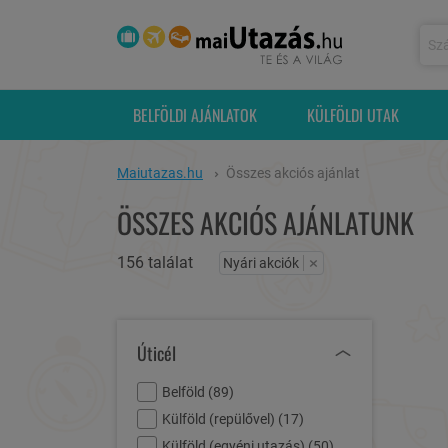
BELFÖLDI AJÁNLATOK
KÜLFÖLDI UTAK
Maiutazas.hu
Összes akciós ajánlat
ÖSSZES AKCIÓS AJÁNLATUNK
156 találat
×
Nyári akciók
Úticél
Belföld (
89
)
Külföld (repülővel) (
17
)
Külföld (egyéni utazás) (
50
)