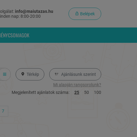
olgálat:
info@maiutazas.hu
Belépek
inden nap: 8:00-20:00
MÉNYCSOMAGOK
Térkép
Ajánlásunk szerint
Mi alapján rangsorolunk?
Megjelenített ajánlatok száma:
25
50
100
7