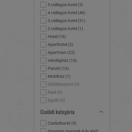
5 csillagos hotel (
5
)
4 csillagos hotel (
46
)
3 csillagos hotel (
51
)
2 csillagos hotel (
1
)
Hotel (
16
)
Aparthotel (
2
)
Apartman (
22
)
Vendégház (
16
)
Panzió (
16
)
Mobilház (
1
)
Üdülőközpont (
0
)
Riad (
0
)
Egyéb (
0
)
Családi kategória
Családbarát (
9
)
Ingyenes gyermek 4 év alatt