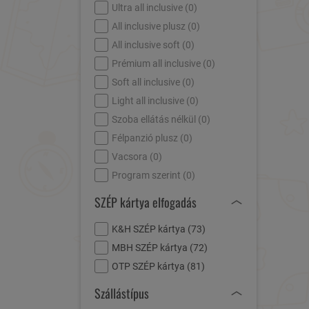
Ultra all inclusive (
0
)
All inclusive plusz (
0
)
All inclusive soft (
0
)
Prémium all inclusive (
0
)
Soft all inclusive (
0
)
Light all inclusive (
0
)
Szoba ellátás nélkül (
0
)
Félpanzió plusz (
0
)
Vacsora (
0
)
Program szerint (
0
)
SZÉP kártya elfogadás
K&H SZÉP kártya (
73
)
MBH SZÉP kártya (
72
)
OTP SZÉP kártya (
81
)
Szállástípus