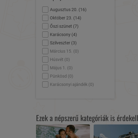
Augusztus 20. (
16
)
Október 23. (
14
)
Őszi szünet (
7
)
Karácsony (
4
)
Szilveszter (
3
)
Március 15. (
0
)
Húsvét (
0
)
Május 1. (
0
)
Pünkösd (
0
)
Karácsonyi ajándék (
0
)
Ezek a népszerű kategóriák is érdeke