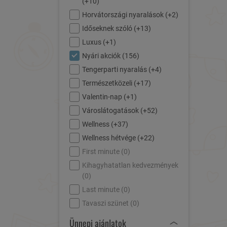
(
+10
)
Horvátországi nyaralások (
+2
)
Időseknek szóló (
+13
)
Luxus (
+1
)
Nyári akciók (
156
)
Tengerparti nyaralás (
+4
)
Természetközeli (
+17
)
Valentin-nap (
+1
)
Városlátogatások (
+52
)
Wellness (
+37
)
Wellness hétvége (
+22
)
First minute (
0
)
Kihagyhatatlan kedvezmények
(
0
)
Last minute (
0
)
Tavaszi szünet (
0
)
Ünnepi ajánlatok