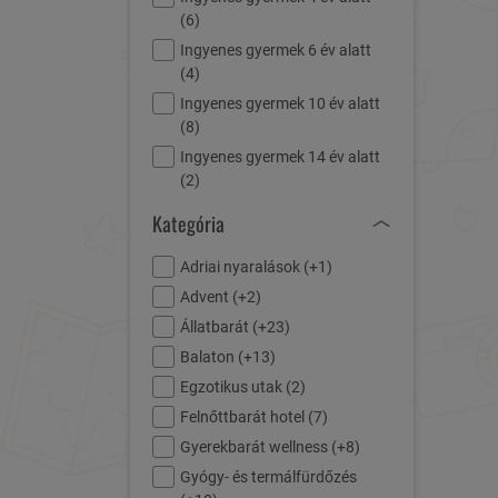
(
6
)
Ingyenes gyermek 6 év alatt
(
4
)
Ingyenes gyermek 10 év alatt
(
8
)
Ingyenes gyermek 14 év alatt
(
2
)
Kategória
Adriai nyaralások (
+1
)
Advent (
+2
)
Állatbarát (
+23
)
Balaton (
+13
)
Egzotikus utak (
2
)
Felnőttbarát hotel (
7
)
Gyerekbarát wellness (
+8
)
Gyógy- és termálfürdőzés