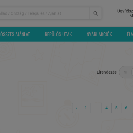
Ügyfélsz
M
ÖSSZES AJÁNLAT
REPÜLŐS UTAK
NYÁRI AKCIÓK
ÉL
Elrendezés
‹
1
...
4
5
6